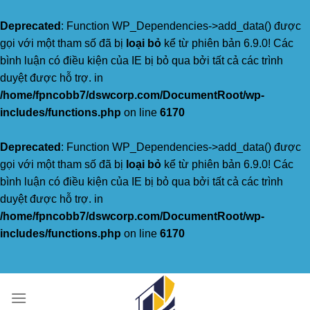
Deprecated
: Function WP_Dependencies->add_data() được
gọi với một tham số đã bị
loại bỏ
kể từ phiên bản 6.9.0! Các
bình luận có điều kiện của IE bị bỏ qua bởi tất cả các trình
duyệt được hỗ trợ. in
/home/fpncobb7/dswcorp.com/DocumentRoot/wp-
includes/functions.php
on line
6170
Deprecated
: Function WP_Dependencies->add_data() được
gọi với một tham số đã bị
loại bỏ
kể từ phiên bản 6.9.0! Các
bình luận có điều kiện của IE bị bỏ qua bởi tất cả các trình
duyệt được hỗ trợ. in
/home/fpncobb7/dswcorp.com/DocumentRoot/wp-
includes/functions.php
on line
6170
Skip
to
content