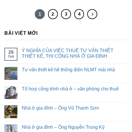
1
2
3
4
BÀI VIẾT MỚI
Ý NGHĨA CỦA VIỆC THUÊ TƯ VẤN THIẾT
29
THIẾT KẾ, THI CÔNG NHÀ Ở GIA ĐÌNH
Th9
Tư vấn thiết kế hệ thống điện NLMT mái nhà
Tổ hơp công trình nhà ở – văn phòng cho thuê
Nhà ở gia đình – Ông Vũ Thanh Sơn
Nhà ở gia đình – Ông Nguyễn Trung Kỳ