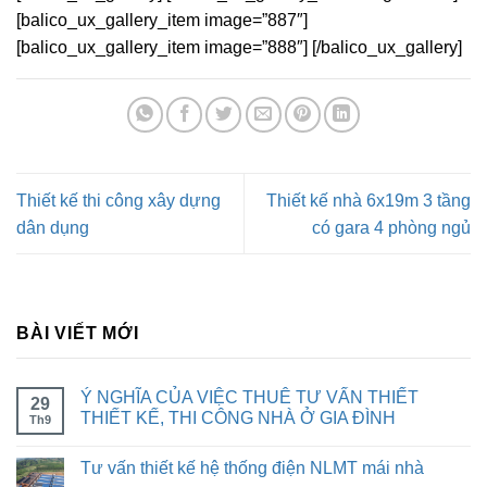
[balico_ux_gallery_item image=”887″]
[balico_ux_gallery_item image=”888″] [/balico_ux_gallery]
Thiết kế thi công xây dựng
Thiết kế nhà 6x19m 3 tầng
dân dụng
có gara 4 phòng ngủ
BÀI VIẾT MỚI
Ý NGHĨA CỦA VIỆC THUÊ TƯ VẤN THIẾT
29
THIẾT KẾ, THI CÔNG NHÀ Ở GIA ĐÌNH
Th9
Tư vấn thiết kế hệ thống điện NLMT mái nhà