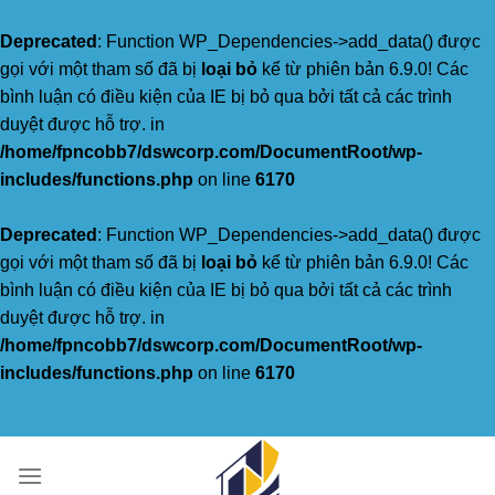
Deprecated
: Function WP_Dependencies->add_data() được
gọi với một tham số đã bị
loại bỏ
kể từ phiên bản 6.9.0! Các
bình luận có điều kiện của IE bị bỏ qua bởi tất cả các trình
duyệt được hỗ trợ. in
/home/fpncobb7/dswcorp.com/DocumentRoot/wp-
includes/functions.php
on line
6170
Deprecated
: Function WP_Dependencies->add_data() được
gọi với một tham số đã bị
loại bỏ
kể từ phiên bản 6.9.0! Các
bình luận có điều kiện của IE bị bỏ qua bởi tất cả các trình
duyệt được hỗ trợ. in
/home/fpncobb7/dswcorp.com/DocumentRoot/wp-
includes/functions.php
on line
6170
Skip
to
content