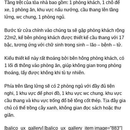
Tầng trệt của tòa nhà bao gồm: 1 phòng khách, 1 chỗ để
xe, 1 phòng ăn, khu vực nấu nướng, cầu thang lên tầng
lửng, wc chung, 1 phòng ngủ.
Bước từ cửa chính vào chúng ta sẽ gặp phòng khách rộng
22m2, kế bên phòng khách được thiết kế cầu thang với 17
bậc, tương ứng với chữ sinh trong sinh – lão – bệnh – tử.
Kiểu thiết kế này rất thoáng bởi bên hông phòng khách, có
1 lối đi thông vào phòng ăn, giúp không gian trong phòng
thoáng, lấy được không khi tù tự nhiên.
Phía trên tầng lửng sẽ có 2 phòng ngủ với đầy đủ tiện
nghi, 1 khu vực để phơi đồ, 1 khu vực wc chung. khu vực
cầu thang và khu vực trống đổ bê tông cốt thép. Tịa đây gia
chủ có thể trồng cây xanh, không gian đọc sách hoặc thư
giãn.
[balico_ux_gallery] [balico_ux_gallery_item image=”883″]