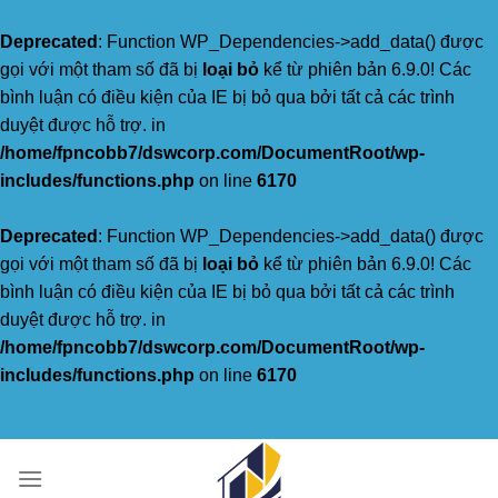
Deprecated
: Function WP_Dependencies->add_data() được
gọi với một tham số đã bị
loại bỏ
kể từ phiên bản 6.9.0! Các
bình luận có điều kiện của IE bị bỏ qua bởi tất cả các trình
duyệt được hỗ trợ. in
/home/fpncobb7/dswcorp.com/DocumentRoot/wp-
includes/functions.php
on line
6170
Deprecated
: Function WP_Dependencies->add_data() được
gọi với một tham số đã bị
loại bỏ
kể từ phiên bản 6.9.0! Các
bình luận có điều kiện của IE bị bỏ qua bởi tất cả các trình
duyệt được hỗ trợ. in
/home/fpncobb7/dswcorp.com/DocumentRoot/wp-
includes/functions.php
on line
6170
Skip
to
content