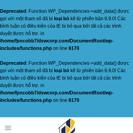
Deprecated
: Function WP_Dependencies->add_data() được
gọi với một tham số đã bị
loại bỏ
kể từ phiên bản 6.9.0! Các
bình luận có điều kiện của IE bị bỏ qua bởi tất cả các trình
duyệt được hỗ trợ. in
/home/fpncobb7/dswcorp.com/DocumentRoot/wp-
includes/functions.php
on line
6170
Deprecated
: Function WP_Dependencies->add_data() được
gọi với một tham số đã bị
loại bỏ
kể từ phiên bản 6.9.0! Các
bình luận có điều kiện của IE bị bỏ qua bởi tất cả các trình
duyệt được hỗ trợ. in
/home/fpncobb7/dswcorp.com/DocumentRoot/wp-
includes/functions.php
on line
6170
Skip
to
content