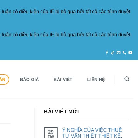
luận có điều kiện của IE bị bỏ qua bởi tất cả các trình duyệt
luận có điều kiện của IE bị bỏ qua bởi tất cả các trình duyệt
ÁN
BÁO GIÁ
BÀI VIẾT
LIÊN HỆ
BÀI VIẾT MỚI
Ý NGHĨA CỦA VIỆC THUÊ
29
TƯ VẤN THIẾT THIẾT KẾ,
Th9