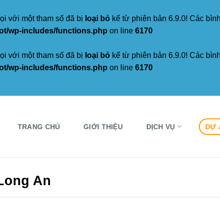
i với một tham số đã bị
loại bỏ
kể từ phiên bản 6.9.0! Các bình 
/wp-includes/functions.php
on line
6170
i với một tham số đã bị
loại bỏ
kể từ phiên bản 6.9.0! Các bình 
/wp-includes/functions.php
on line
6170
TRANG CHỦ
GIỚI THIỆU
DỊCH VỤ
DỰ 
 Long An