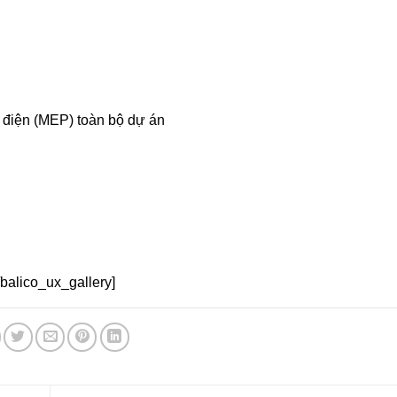
ơ điện (MEP) toàn bộ dự án
/balico_ux_gallery]