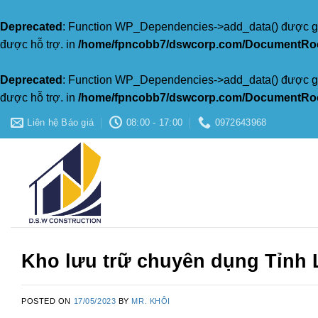
Deprecated
: Function WP_Dependencies->add_data() được gọ
được hỗ trợ. in
/home/fpncobb7/dswcorp.com/DocumentRoot
Deprecated
: Function WP_Dependencies->add_data() được gọ
được hỗ trợ. in
/home/fpncobb7/dswcorp.com/DocumentRoot
Skip
Liên hệ Báo giá
08:00 - 17:00
0972643968
to
content
Kho lưu trữ chuyên dụng Tỉnh
POSTED ON
17/05/2023
BY
MR. KHÔI