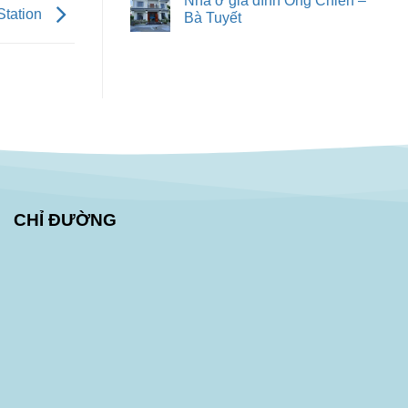
Nhà ở gia đình Ông Chiến –
Station
Bà Tuyết
CHỈ ĐƯỜNG