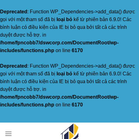
Deprecated
: Function WP_Dependencies->add_data() được
gọi với một tham số đã bị
loại bỏ
kể từ phiên bản 6.9.0! Các
bình luận có điều kiện của IE bị bỏ qua bởi tất cả các trình
duyệt được hỗ trợ. in
/home/fpncobb7/dswcorp.com/DocumentRoot/wp-
includes/functions.php
on line
6170
Deprecated
: Function WP_Dependencies->add_data() được
gọi với một tham số đã bị
loại bỏ
kể từ phiên bản 6.9.0! Các
bình luận có điều kiện của IE bị bỏ qua bởi tất cả các trình
duyệt được hỗ trợ. in
/home/fpncobb7/dswcorp.com/DocumentRoot/wp-
includes/functions.php
on line
6170
Skip
to
content