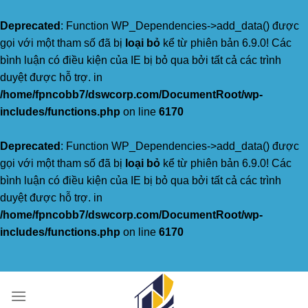
Deprecated
: Function WP_Dependencies->add_data() được
gọi với một tham số đã bị
loại bỏ
kể từ phiên bản 6.9.0! Các
bình luận có điều kiện của IE bị bỏ qua bởi tất cả các trình
duyệt được hỗ trợ. in
/home/fpncobb7/dswcorp.com/DocumentRoot/wp-
includes/functions.php
on line
6170
Deprecated
: Function WP_Dependencies->add_data() được
gọi với một tham số đã bị
loại bỏ
kể từ phiên bản 6.9.0! Các
bình luận có điều kiện của IE bị bỏ qua bởi tất cả các trình
duyệt được hỗ trợ. in
/home/fpncobb7/dswcorp.com/DocumentRoot/wp-
includes/functions.php
on line
6170
Skip
to
content