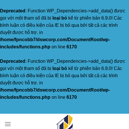
Deprecated
: Function WP_Dependencies->add_data() được
gọi với một tham số đã bị
loại bỏ
kể từ phiên bản 6.9.0! Các
bình luận có điều kiện của IE bị bỏ qua bởi tất cả các trình
duyệt được hỗ trợ. in
/home/fpncobb7/dswcorp.com/DocumentRoot/wp-
includes/functions.php
on line
6170
Deprecated
: Function WP_Dependencies->add_data() được
gọi với một tham số đã bị
loại bỏ
kể từ phiên bản 6.9.0! Các
bình luận có điều kiện của IE bị bỏ qua bởi tất cả các trình
duyệt được hỗ trợ. in
/home/fpncobb7/dswcorp.com/DocumentRoot/wp-
includes/functions.php
on line
6170
Skip
to
content