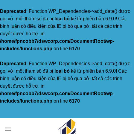
Deprecated
: Function WP_Dependencies->add_data() được
gọi với một tham số đã bị
loại bỏ
kể từ phiên bản 6.9.0! Các
bình luận có điều kiện của IE bị bỏ qua bởi tất cả các trình
duyệt được hỗ trợ. in
/home/fpncobb7/dswcorp.com/DocumentRoot/wp-
includes/functions.php
on line
6170
Deprecated
: Function WP_Dependencies->add_data() được
gọi với một tham số đã bị
loại bỏ
kể từ phiên bản 6.9.0! Các
bình luận có điều kiện của IE bị bỏ qua bởi tất cả các trình
duyệt được hỗ trợ. in
/home/fpncobb7/dswcorp.com/DocumentRoot/wp-
includes/functions.php
on line
6170
Skip
to
content